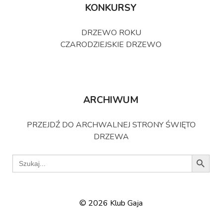
KONKURSY
DRZEWO ROKU
CZARODZIEJSKIE DRZEWO
ARCHIWUM
PRZEJDŹ DO ARCHWALNEJ STRONY ŚWIĘTO
DRZEWA
Search B
Search
for:
© 2026 Klub Gaja