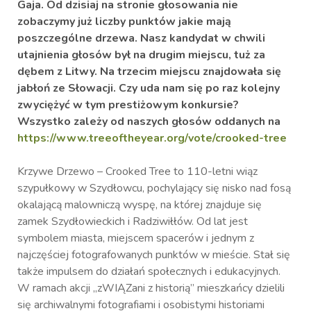
Gaja. Od dzisiaj na stronie głosowania nie
zobaczymy już liczby punktów jakie mają
poszczególne drzewa. Nasz kandydat w chwili
utajnienia głosów był na drugim miejscu, tuż za
dębem z Litwy. Na trzecim miejscu znajdowała się
jabłoń ze Słowacji. Czy uda nam się po raz kolejny
zwyciężyć w tym prestiżowym konkursie?
Wszystko zależy od naszych głosów oddanych na
https://www.treeoftheyear.org/vote/crooked-tree
Krzywe Drzewo – Crooked Tree to 110-letni wiąz
szypułkowy w Szydłowcu, pochylający się nisko nad fosą
okalającą malowniczą wyspę, na której znajduje się
zamek Szydłowieckich i Radziwiłłów. Od lat jest
symbolem miasta, miejscem spacerów i jednym z
najczęściej fotografowanych punktów w mieście. Stał się
także impulsem do działań społecznych i edukacyjnych.
W ramach akcji „zWIĄZani z historią” mieszkańcy dzielili
się archiwalnymi fotografiami i osobistymi historiami