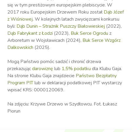
się w tym prestiżowym europejskim plebiscycie. W
2017 roku Europejskim Drzewem Roku został
Dąb Józef
z Wiśniowej.
W kolejnych latach zwycięzcami konkursu
byli:
Dąb Dunin – Strażnik Puszczy Białowieskiej
(2022),
Dąb Fabrykant z Łodzi
(2023),
Buk Serce Ogrodu
z
Arboretum w Wojsławicach (2024),
Buk Serce Wzgórz
Dalkowskich
(2025).
Mogą Państwo pomóc sadzić i chronić drzewa
przekazując
darowiznę
lub
1,5% podatku
dla Klubu Gaja.
Na stronie Klubu Gaja znajdziecie
Państwo Bezpłatny
Program PIT
lub w deklaracji podatkowej PIT wystarczy
wpisać KRS: 0000120069.
Na zdjęciu: Krzywe Drzewo w Szydłowcu. Fot. Łukasz
Piorun