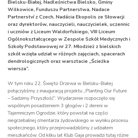
Bielsku-Białej, Nadleśnictwa Bielsko, Gminy
Wilkowice, Funduszu Partnerstwa, Nadace
Partnerství z Czech, Nadácia Ekopolis ze Słowacji
oraz dyrektorów, nauczycieli, nauczycielek, uczennic
i uczniów
z Liceum Waldorfskiego, VIII Liceum
Ogólnokształcącego w Zespole Szkół Medycznych i
Szkoły Podstawowej nr 27.
Młodzież z bielskich
szkół wzięła udział w różnych zajęciach, spacerach
dendrologicznych oraz warsztacie „Ścieżka
wiersza”.
W tym roku 22. Święto Drzewa w Bielsku-Białej
połączyliśmy z inauguracją projektu „Planting Our Future
– Sadzimy Przyszłość”. Wydarzenie rozpoczęło się
wspólnym posadzeniem 3 głogów i 2 dereni w
Tajemniczym Ogrodzie, który powstał na części
niegrzebalnej cmentarza żydowskiego w wyniku procesu
społecznego, który przeprowadziliśmy z udziałem
mieszkańców. Od kilku lat Klub Gaja prowadzi tutaj różne