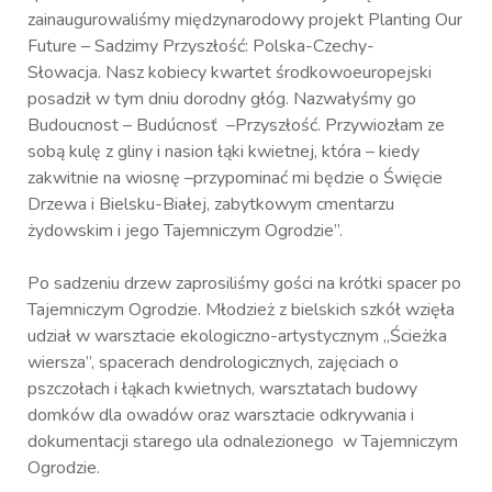
zainaugurowaliśmy międzynarodowy projekt Planting Our
Future – Sadzimy Przyszłość: Polska-Czechy-
Słowacja. Nasz kobiecy kwartet środkowoeuropejski
posadził w tym dniu dorodny głóg. Nazwałyśmy go
Budoucnost – Budúcnosť –Przyszłość. Przywiozłam ze
sobą kulę z gliny i nasion łąki kwietnej, która – kiedy
zakwitnie na wiosnę –przypominać mi będzie o Święcie
Drzewa i Bielsku-Białej, zabytkowym cmentarzu
żydowskim i jego Tajemniczym Ogrodzie”.
Po sadzeniu drzew zaprosiliśmy gości na krótki spacer po
Tajemniczym Ogrodzie. Młodzież z bielskich szkół wzięła
udział w warsztacie ekologiczno-artystycznym „Ścieżka
wiersza”, spacerach dendrologicznych, zajęciach o
pszczołach i łąkach kwietnych, warsztatach budowy
domków dla owadów oraz warsztacie odkrywania i
dokumentacji starego ula odnalezionego w Tajemniczym
Ogrodzie.