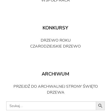
WSPÓŁPRACA
KONKURSY
DRZEWO ROKU
CZARODZIEJSKIE DRZEWO
ARCHIWUM
PRZEJDŹ DO ARCHWALNEJ STRONY ŚWIĘTO
DRZEWA
Search B
Search
for: