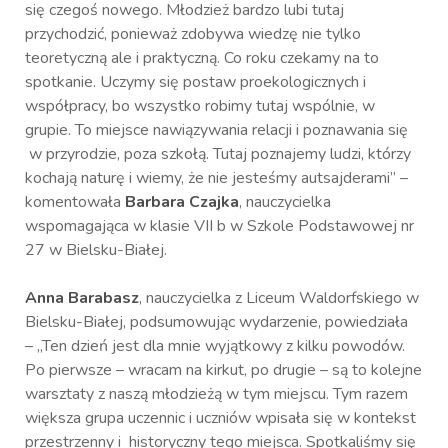
się czegoś nowego. Młodzież bardzo lubi tutaj
przychodzić, ponieważ zdobywa wiedzę nie tylko
teoretyczną ale i praktyczną. Co roku czekamy na to
spotkanie. Uczymy się postaw proekologicznych i
współpracy, bo wszystko robimy tutaj wspólnie, w
grupie. To miejsce nawiązywania relacji i poznawania się
w przyrodzie, poza szkołą. Tutaj poznajemy ludzi, którzy
kochają naturę i wiemy, że nie jesteśmy autsajderami” –
komentowała
Barbara Czajka
, nauczycielka
wspomagająca w klasie VII b w Szkole Podstawowej nr
27 w Bielsku-Białej.
Anna Barabasz
, nauczycielka z Liceum Waldorfskiego w
Bielsku-Białej, podsumowując wydarzenie, powiedziała
– „Ten dzień jest dla mnie wyjątkowy z kilku powodów.
Po pierwsze – wracam na kirkut, po drugie – są to kolejne
warsztaty z naszą młodzieżą w tym miejscu. Tym razem
większa grupa uczennic i uczniów wpisała się w kontekst
przestrzenny i historyczny tego miejsca. Spotkaliśmy się