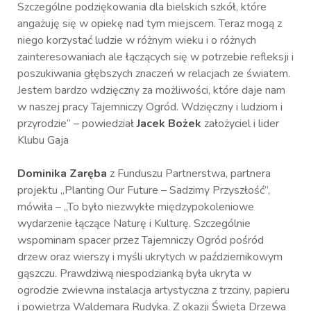
Szczególne podziękowania dla bielskich szkół, które
angażuję się w opiekę nad tym miejscem. Teraz mogą z
niego korzystać ludzie w różnym wieku i o różnych
zainteresowaniach ale łączących się w potrzebie refleksji i
poszukiwania głębszych znaczeń w relacjach ze światem.
Jestem bardzo wdzięczny za możliwości, które daje nam
w naszej pracy Tajemniczy Ogród. Wdzięczny i ludziom i
przyrodzie” – powiedział
Jacek Bożek
założyciel i lider
Klubu Gaja
Dominika Zaręba
z Funduszu Partnerstwa, partnera
projektu „Planting Our Future – Sadzimy Przyszłość”,
mówiła – „To było niezwykłe międzypokoleniowe
wydarzenie łączące Naturę i Kulturę. Szczególnie
wspominam spacer przez Tajemniczy Ogród pośród
drzew oraz wierszy i myśli ukrytych w październikowym
gąszczu. Prawdziwą niespodzianką była ukryta w
ogrodzie zwiewna instalacja artystyczna z trzciny, papieru
i powietrza Waldemara Rudyka. Z okazji Święta Drzewa