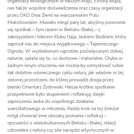
organizacji ekologicznych w naszym kraju, z którą wiążą
nas także wspólne doświadczenia oraz czasy organizacji
przez OKO Dnia Ziemi na warszawskim Polu
Mokotowskim. Musiało minąć parę lat, abyśmy ponownie
się spotkali – tym razem w Bielsku-Białej – z
założycielem i liderem Klubu Gaja, Jackiem Bożkiem, który
zaprosił nas do miejsca wyjątkowego – Tajemniczego
Ogrodu. W wydzielonym ogrodzie, poświęconym dzikiej
naturze, splata się to, co duchowe i materialne. Chyba w
żadnym innym otoczeniu nie można by uzmysłowić sobie
tak dobitnie odwiecznego cyklu natury, jak właśnie w tej
zielonej przestrzeni, do której prowadzi droga przez
bielski Cmentarz Żydowski. Nasze krótkie spotkanie
przepełnione było skupieniem i refleksją, dzięki
zaproszeniu Jacka do wspólnego działania
warsztatowego w milczeniu. Każdy krok na tej ścieżce
mógł otwierać inne obszary poznania i refleksji –
opowieści o wielokulturowych Bielsku i Białej, relacji
człowieka z naturą czy sile narzędzi artystycznych w