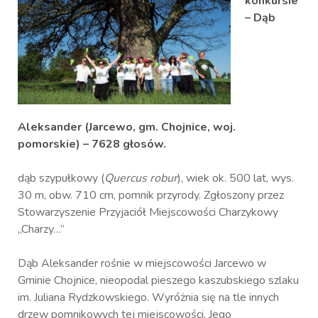
konkursie
–
Dąb
Aleksander
(Jarcewo, gm. Chojnice, woj.
pomorskie) – 7628 głosów.
dąb szypułkowy (
Quercus robur
), wiek ok. 500 lat, wys.
30 m, obw. 710 cm, pomnik przyrody. Zgłoszony przez
Stowarzyszenie Przyjaciół Miejscowości Charzykowy
„Charzy…”
Dąb Aleksander rośnie w miejscowości Jarcewo w
Gminie Chojnice, nieopodal pieszego kaszubskiego szlaku
im. Juliana Rydzkowskiego. Wyróżnia się na tle innych
drzew pomnikowych tej miejscowości. Jego