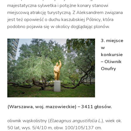
majestatyczna sylwetka i potężne konary stanowi
miejscową atrakcję turystyczną. Z Aleksandrem związana
jest też opowieść o duchu kaszubskiej Pólnicy
,
która
podobno pojawia się w okolicy doglądając plonów.
3. miejsce
w
konkursie
–
Oliwnik
Onufry
(Warszawa, woj. mazowieckie) – 3411 głosów.
oliwnik wąskolistny (
Elaeagnus angustifolia L.
), wiek ok.
50 lat, wys. 5/4/10 m, obw. 100/105/137 cm.