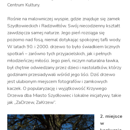
Centrum Kultury.
Rośnie na malowniczej wyspie, gdzie znajduje się zamek
Szydłowieckich i Radziwiłłów. Swój niecodzienny kształt
zawdzięcza samej naturze. Jego pień rozciąga się
poziomo nad fosą, niemal dotykając spokojnej tafli wody.
W latach 90. i 2000. drzewo to było świadkiem licznych
spotkań – zarówno tych przyjacielskich, jak i pełnych
młodzieńczej miłości. Jego pień, niczym naturalna ławka,
był chętnie odwiedzany przez dzieci i nastolatków, którzy
godzinami przesiadywali wśród jego liści. Dziś drzewo
jest ulubionym miejscem fotografów i zamkowych
kaczek. O popularyzację i wyjątkowość Krzywego
Drzewa dba Miasto Szydłowiec i lokalne inicjatywy, takie
jak „ZaDrzew, ZaKrzew”.
2. miejsce
w