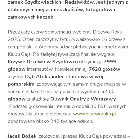
zamek Szydłowieckich i Radziwiłłów. Jest jednym z
ulubionych miejsc mieszkańców, fotografów i
zamkowych kaczek.
Przez cały czerwiec internauci wybierali Drzewo Roku
2025. O ten zaszczytny tytuł rywalizowało 16 drzew z
całej Polski, które brały udział plebiscycie internetowym
Klubu Gaja. Po zaciętej rywalizacji finalnie wygrało
Krzywe Drzewo w Szydłowcu
otrzymując
7999
głosów
internautów. Niewiele mniej,
7628 głosów
uzyskał
Dąb Aleksander z Jarcewa w woj.
pomorskim
, zdobywając tym samym drugie miejsce w
konkursie. Jako trzeci na podium z wynikiem
3411
głosów
znalazł się
Oliwnik Onufry z Warszawy.
Podczas głosowania internauci oddali 30 596 ważnych
głosów. Na stronie plebiscytu
www.drzeworoku.pl
odnotowano blisko 242 tysiące odsłon.
Jacek Bożek
, założyciel i prezes Klubu Gaja powiedział –