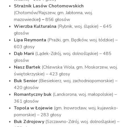
Strażnik Lasów Chotomowskich
(Chotomów/Rajszew, gm. Jabłonna, woj.
mazowieckie
) –
856 głosów
Wierzba Kulturalna
(Rybnik, woj. śląskie) – 645
głosów
Lipa Reymonta
(Prażki, gm. Będków, woj. łódzkie) –
603 głosy
Dąb Marii
(Lądek-Zdrój, woj. dolnośląskie) – 485
głosów
Nasz Bartek
(Chlewska Wola, gm. Moskorzew, woj.
świętokrzyskie) – 423 głosy
Buk Senior
(Biesiekierz, woj. zachodniopomorskie) –
420 głosów
Romantyczny buk
(Lanckorona, woj. małopolskie) –
361 głosów
Topola w Łojewie
(gm. Inowrocław, woj. kujawsko-
pomorskie) – 283 głosy
Buk Zdrojowy
(Szczawno-Zdrój, woj. dolnośląskie) –