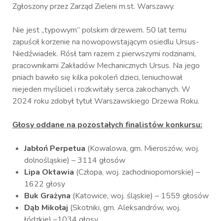
Zgłoszony przez Zarząd Zieleni m.st. Warszawy.
Nie jest „typowym” polskim drzewem. 50 lat temu
zapuścił korzenie na nowopowstającym osiedlu Ursus-
Niedźwiadek. Rósł tam razem z pierwszymi rodzinami,
pracownikami Zakładów Mechanicznych Ursus. Na jego
pniach bawiło się kilka pokoleń dzieci, leniuchował
niejeden myśliciel i rozkwitały serca zakochanych. W
2024 roku zdobył tytuł Warszawskiego Drzewa Roku.
Głosy oddane na pozostałych finalistów konkursu:
Jabłoń Perpetua
(Kowalowa, gm. Mieroszów, woj.
dolnośląskie) – 3114 głosów
Lipa Oktawia
(Człopa, woj. zachodniopomorskie) –
1622 głosy
Buk Grażyna
(Katowice, woj. śląskie) – 1559 głosów
Dąb Mikołaj
(Skotniki, gm. Aleksandrów, woj.
łódzkie) –1034 głosy